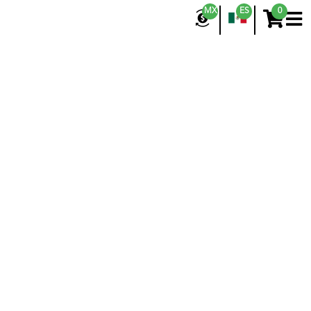
MX
ES
0